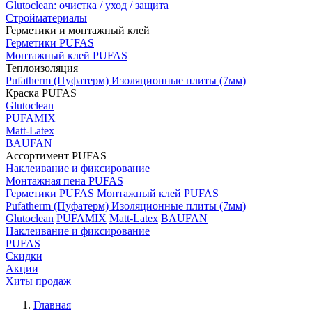
Glutoclean: очистка / уход / защита
Стройматериалы
Герметики и монтажный клей
Герметики PUFAS
Монтажный клей PUFAS
Теплоизоляция
Pufatherm (Пуфатерм) Изоляционные плиты (7мм)
Краска PUFAS
Glutoclean
PUFAMIX
Matt-Latex
BAUFAN
Ассортимент PUFAS
Наклеивание и фиксирование
Монтажная пена PUFAS
Герметики PUFAS
Монтажный клей PUFAS
Pufatherm (Пуфатерм) Изоляционные плиты (7мм)
Glutoclean
PUFAMIX
Matt-Latex
BAUFAN
Наклеивание и фиксирование
PUFAS
Скидки
Акции
Хиты продаж
Главная