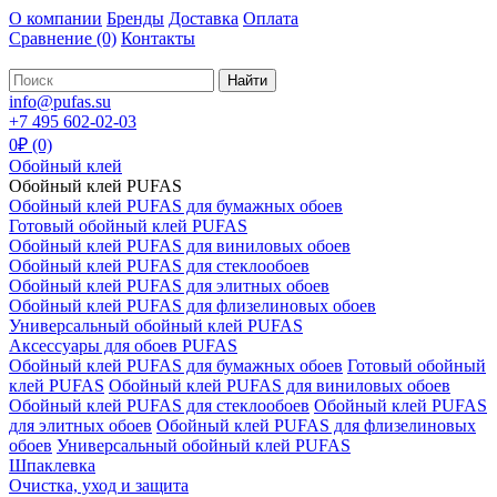
О компании
Бренды
Доставка
Оплата
Сравнение
(0)
Контакты
Найти
info@pufas.su
+7 495 602-02-03
0₽ (0)
Обойный клей
Обойный клей PUFAS
Обойный клей PUFAS для бумажных обоев
Готовый обойный клей PUFAS
Обойный клей PUFAS для виниловых обоев
Обойный клей PUFAS для стеклообоев
Обойный клей PUFAS для элитных обоев
Обойный клей PUFAS для флизелиновых обоев
Универсальный обойный клей PUFAS
Аксессуары для обоев PUFAS
Обойный клей PUFAS для бумажных обоев
Готовый обойный
клей PUFAS
Обойный клей PUFAS для виниловых обоев
Обойный клей PUFAS для стеклообоев
Обойный клей PUFAS
для элитных обоев
Обойный клей PUFAS для флизелиновых
обоев
Универсальный обойный клей PUFAS
Шпаклевка
Очистка, уход и защита