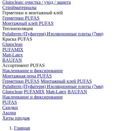
Glutoclean: очистка / уход / защита
Стройматериалы
Герметики и монтажный клей
Герметики PUFAS
Монтажный клей PUFAS
Теплоизоляция
Pufatherm (Пуфатерм) Изоляционные плиты (7мм)
Краска PUFAS
Glutoclean
PUFAMIX
Matt-Latex
BAUFAN
Ассортимент PUFAS
Наклеивание и фиксирование
Монтажная пена PUFAS
Герметики PUFAS
Монтажный клей PUFAS
Pufatherm (Пуфатерм) Изоляционные плиты (7мм)
Glutoclean
PUFAMIX
Matt-Latex
BAUFAN
Наклеивание и фиксирование
PUFAS
Скидки
Акции
Хиты продаж
Главная