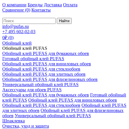
О компании
Бренды
Доставка
Оплата
Сравнение
(0)
Контакты
Найти
info@pufas.su
+7 495 602-02-03
0₽ (0)
Обойный клей
Обойный клей PUFAS
Обойный клей PUFAS для бумажных обоев
Готовый обойный клей PUFAS
Обойный клей PUFAS для виниловых обоев
Обойный клей PUFAS для стеклообоев
Обойный клей PUFAS для элитных обоев
Обойный клей PUFAS для флизелиновых обоев
Универсальный обойный клей PUFAS
Аксессуары для обоев PUFAS
Обойный клей PUFAS для бумажных обоев
Готовый обойный
клей PUFAS
Обойный клей PUFAS для виниловых обоев
Обойный клей PUFAS для стеклообоев
Обойный клей PUFAS
для элитных обоев
Обойный клей PUFAS для флизелиновых
обоев
Универсальный обойный клей PUFAS
Шпаклевка
Очистка, уход и защита