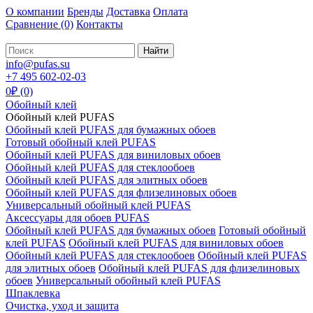
О компании
Бренды
Доставка
Оплата
Сравнение
(0)
Контакты
Найти
info@pufas.su
+7 495 602-02-03
0₽ (0)
Обойный клей
Обойный клей PUFAS
Обойный клей PUFAS для бумажных обоев
Готовый обойный клей PUFAS
Обойный клей PUFAS для виниловых обоев
Обойный клей PUFAS для стеклообоев
Обойный клей PUFAS для элитных обоев
Обойный клей PUFAS для флизелиновых обоев
Универсальный обойный клей PUFAS
Аксессуары для обоев PUFAS
Обойный клей PUFAS для бумажных обоев
Готовый обойный
клей PUFAS
Обойный клей PUFAS для виниловых обоев
Обойный клей PUFAS для стеклообоев
Обойный клей PUFAS
для элитных обоев
Обойный клей PUFAS для флизелиновых
обоев
Универсальный обойный клей PUFAS
Шпаклевка
Очистка, уход и защита