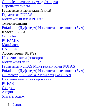
Glutoclean: очистка / уход / защита
Стройматериалы
Герметики и монтажный клей
Герметики PUFAS
Монтажный клей PUFAS
Теплоизоляция
Pufatherm (Пуфатерм) Изоляционные плиты (7мм)
Краска PUFAS
Glutoclean
PUFAMIX
Matt-Latex
BAUFAN
Ассортимент PUFAS
Наклеивание и фиксирование
Монтажная пена PUFAS
Герметики PUFAS
Монтажный клей PUFAS
Pufatherm (Пуфатерм) Изоляционные плиты (7мм)
Glutoclean
PUFAMIX
Matt-Latex
BAUFAN
Наклеивание и фиксирование
PUFAS
Скидки
Акции
Хиты продаж
Главная