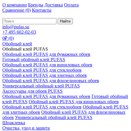
О компании
Бренды
Доставка
Оплата
Сравнение
(0)
Контакты
Найти
info@pufas.su
+7 495 602-02-03
0₽ (0)
Обойный клей
Обойный клей PUFAS
Обойный клей PUFAS для бумажных обоев
Готовый обойный клей PUFAS
Обойный клей PUFAS для виниловых обоев
Обойный клей PUFAS для стеклообоев
Обойный клей PUFAS для элитных обоев
Обойный клей PUFAS для флизелиновых обоев
Универсальный обойный клей PUFAS
Аксессуары для обоев PUFAS
Обойный клей PUFAS для бумажных обоев
Готовый обойный
клей PUFAS
Обойный клей PUFAS для виниловых обоев
Обойный клей PUFAS для стеклообоев
Обойный клей PUFAS
для элитных обоев
Обойный клей PUFAS для флизелиновых
обоев
Универсальный обойный клей PUFAS
Шпаклевка
Очистка, уход и защита