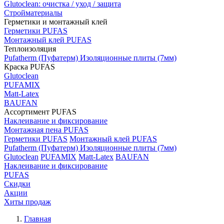
Glutoclean: очистка / уход / защита
Стройматериалы
Герметики и монтажный клей
Герметики PUFAS
Монтажный клей PUFAS
Теплоизоляция
Pufatherm (Пуфатерм) Изоляционные плиты (7мм)
Краска PUFAS
Glutoclean
PUFAMIX
Matt-Latex
BAUFAN
Ассортимент PUFAS
Наклеивание и фиксирование
Монтажная пена PUFAS
Герметики PUFAS
Монтажный клей PUFAS
Pufatherm (Пуфатерм) Изоляционные плиты (7мм)
Glutoclean
PUFAMIX
Matt-Latex
BAUFAN
Наклеивание и фиксирование
PUFAS
Скидки
Акции
Хиты продаж
Главная